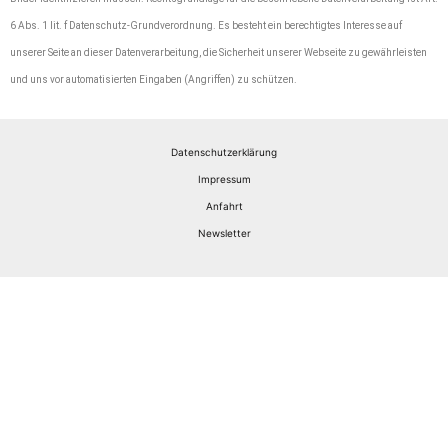
6 Abs. 1 lit. f Datenschutz-Grundverordnung. Es besteht ein berechtigtes Interesse auf
unserer Seite an dieser Datenverarbeitung, die Sicherheit unserer Webseite zu gewährleisten
und uns vor automatisierten Eingaben (Angriffen) zu schützen.
Datenschutzerklärung
Impressum
Anfahrt
Newsletter