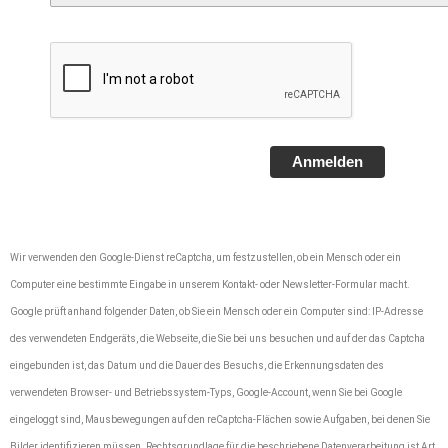
Anmelden
Wir verwenden den Google-Dienst reCaptcha, um festzustellen, ob ein Mensch oder ein
Computer eine bestimmte Eingabe in unserem Kontakt- oder Newsletter-Formular macht.
Google prüft anhand folgender Daten, ob Sie ein Mensch oder ein Computer sind: IP-Adresse
des verwendeten Endgeräts, die Webseite, die Sie bei uns besuchen und auf der das Captcha
eingebunden ist, das Datum und die Dauer des Besuchs, die Erkennungsdaten des
verwendeten Browser- und Betriebssystem-Typs, Google-Account, wenn Sie bei Google
eingeloggt sind, Mausbewegungen auf den reCaptcha-Flächen sowie Aufgaben, bei denen Sie
Bilder identifizieren müssen. Rechtsgrundlage für die beschriebene Datenverarbeitung ist Art.